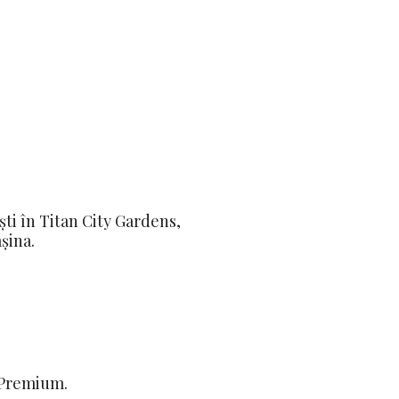
ști în Titan City Gardens,
șina.
, Premium.